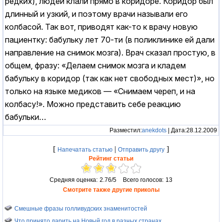
редких), людей клали прямо в коридоре. Коридор был
длинный и узкий, и поэтому врачи называли его
колбасой. Так вот, приводят как-то к врачу новую
пациентку: бабульку лет 70-ти (в поликлинике ей дали
направление на снимок мозга). Врач сказал простую, в
общем, фразу: «Делаем снимок мозга и кладем
бабульку в коридор (так как нет свободных мест)», но
только на языке медиков — «Снимаем череп, и на
колбасу!». Можно представить себе реакцию
бабульки…
Разместил:
anekdots
| Дата:28.12.2009
[
|
]
Напечатать статью
Отправить другу
Рейтинг статьи
Средняя оценка:
2.76/5
Всего голосов:
13
Смотрите также другие приколы
Смешные фразы голливудских знаменитостей
Что принято дарить на Новый год в разных странах.