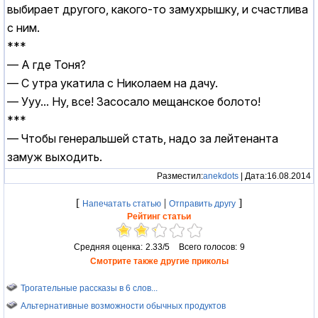
выбирает другого, какого-то замухрышку, и счастлива
с ним.
***
— А где Тоня?
— С утра укатила с Николаем на дачу.
— Ууу... Ну, все! Засосало мещанское болото!
***
— Чтобы генеральшей стать, надо за лейтенанта
замуж выходить.
Разместил:
anekdots
| Дата:16.08.2014
[
|
]
Напечатать статью
Отправить другу
Рейтинг статьи
Средняя оценка:
2.33/5
Всего голосов:
9
Смотрите также другие приколы
Трогательные рассказы в 6 слов...
Альтернативные возможности обычных продуктов